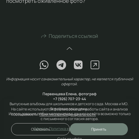
посмотреть оживленное фото?
Поделиться ссылкой
Информация носит ознакомительный характер, не является публичной
офертой.
Первенцева Елена, фотограф
+7 (926) 707-23-44
Выпускные альбомы для школьников и детского сада. Москва и МО.
Все права защищены.
На сайте используются файлы cookie для работы сайта и анализа
Использование любых материалов с данного сайта возможно только
посещаемости.
Политика конфиденциальности
с письменного согласия автора.
Оферта
,
Политика конфиденциальности
Отклонить
Принять
Сайт от
wfolio