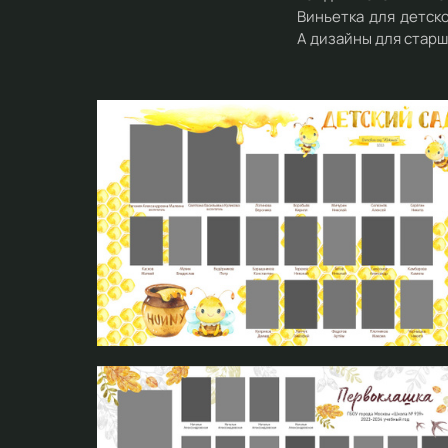
Виньетка для детск
А дизайны для старш