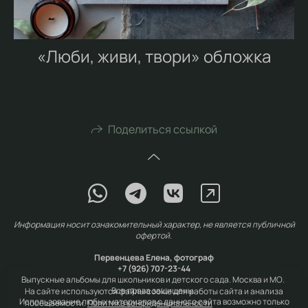
«Люби, живи, твори» обложка
Поделиться ссылкой
Информация носит ознакомительный характер, не является публичной
офертой.
Первенцева Елена, фотограф
+7 (926) 707-23-44
Выпускные альбомы для школьников и детского сада. Москва и МО.
Все права защищены.
На сайте используются файлы cookie для работы сайта и анализа
Использование любых материалов с данного сайта возможно только
посещаемости.
Политика конфиденциальности